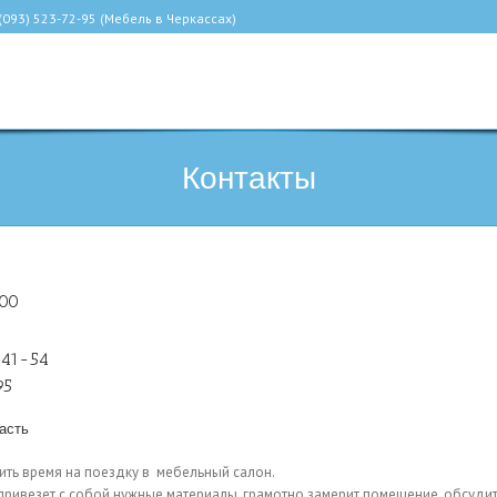
(093) 523-72-95 (Мебель в Черкассах)
Контакты
00
-41-54
95
асть
ить время на поездку в мебельный салон.
привезет с собой нужные материалы, грамотно замерит помещение, обсудит