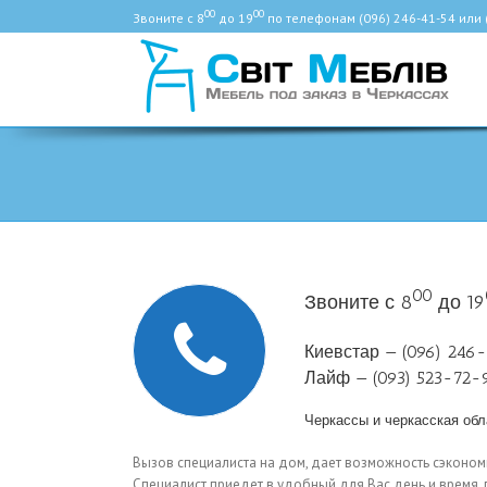
00
00
Звоните с 8
до 19
по телефонам (096) 246-41-54 или 
00
Звоните с 8
до 19
Киевстар — (096) 246
Лайф — (093) 523-72-
Черкассы и черкасская обл
Вызов специалиста на дом, дает возможность сэконом
Специалист приедет в удобный для Вас день и время, 